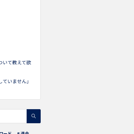
ついて教えて欲
していません」
スワード
# 退会