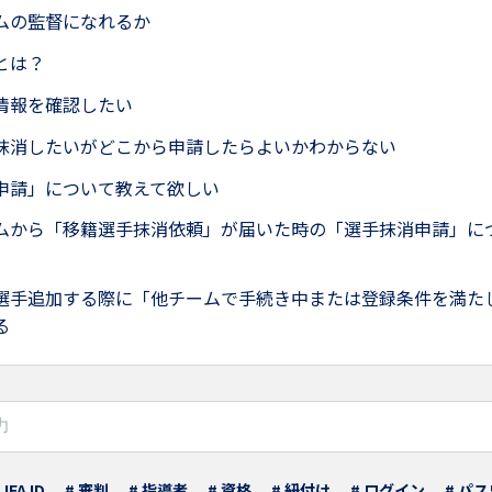
ムの監督になれるか
とは？
情報を確認したい
抹消したいがどこから申請したらよいかわからない
申請」について教えて欲しい
ムから「移籍選手抹消依頼」が届いた時の「選手抹消申請」に
選手追加する際に「他チームで手続き中または登録条件を満た
る
 JFA ID
# 審判
# 指導者
# 資格
# 紐付け
# ログイン
# パ