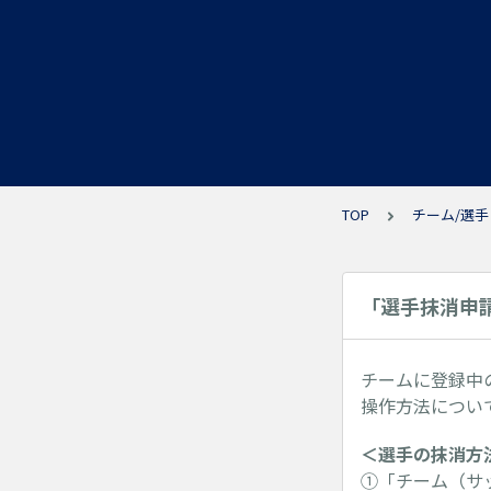
TOP
チーム/選手
「選手抹消申
チームに登録中
操作方法につい
＜選手の抹消方
①「チーム（サ