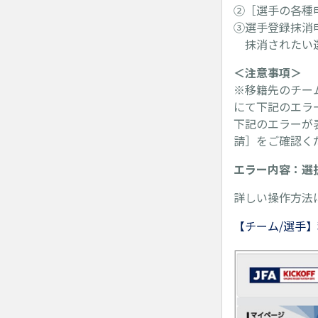
②［選手の各種
③選手登録抹消
抹消されたい選
＜注意事項＞
※移籍先のチー
にて下記のエラ
下記のエラーが
請］をご確認く
エラー内容：選
詳しい操作方法
【チーム/選手