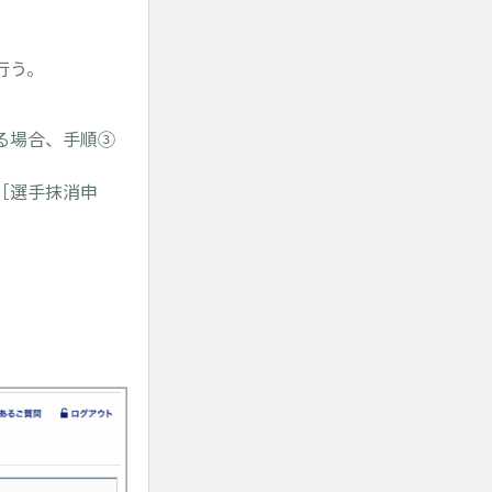
行う。
る場合、手順③
［選手抹消申